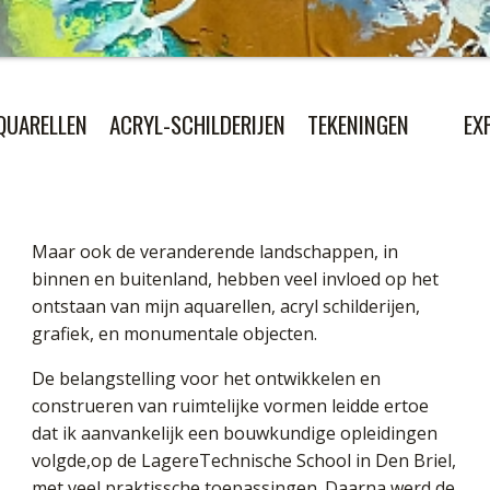
QUARELLEN
ACRYL-SCHILDERIJEN
TEKENINGEN
EX
Maar ook de veranderende landschappen, in
binnen en buitenland, hebben veel invloed op het
ontstaan van mijn aquarellen, acryl schilderijen,
grafiek, en monumentale objecten.
De belangstelling voor het ontwikkelen en
construeren van ruimtelijke vormen leidde ertoe
dat ik aanvankelijk een bouwkundige opleidingen
volgde,op de LagereTechnische School in Den Briel,
met veel praktissche toepassingen. Daarna werd de